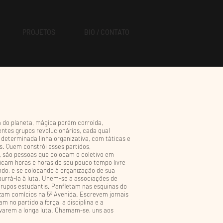
PROJETOS
BIO / CONTATO
a do planeta, mágica porém corroída,
entes grupos revolucionários, cada qual
determinada linha organizativa, com táticas e
s. Quem constrói esses partidos,
 são pessoas que colocam o coletivo em
dicam horas e horas de seu pouco tempo livre
do, e se colocando à organização de sua
purrá-la à luta. Unem-se a associações de
 grupos estudantis. Panfletam nas esquinas do
zam comícios na 5ª Avenida. Escrevem jornais
m no partido a força, a disciplina e a
avarem a longa luta. Chamam-se, uns aos
.