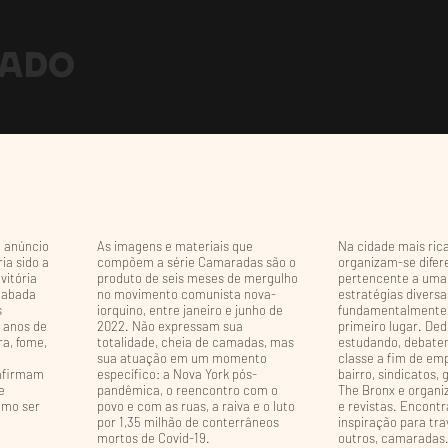
HADO
o anúncio
As imagens e materiais que
Na cidade mais ric
ia sido a
compõem a série Camaradas são o
organizam-se difer
vitória
produto de seis meses de mergulho
pertencente a uma 
acabada
no movimento comunista nova-
estratégias diversa
s
iorquino, entre janeiro e junho de
fundamentalmente,
a anos de
2022. Não expressam sua
primeiro lugar. De
a, fome,
totalidade, cheia de camadas, mas
estudando, debaten
,
sua atuação em um momento
classe a fim de em
 afirmam
específico: a Nova York pós-
bairro, sindicatos,
e
pandêmica, o reencontro com o
The Bronx e organi
omo ser
povo e com as ruas, a raiva e o luto
e revistas. Encontra
por 1,35 milhão de conterrâneos
inspiração para tr
mortos de Covid-19.
outros, camaradas