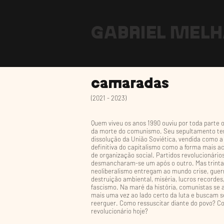
GABRIEL MEL
camaradas
(2021 - 2023)
Quem viveu os anos 1990 ouviu por toda parte 
da morte do comunismo. Seu sepultamento ter
dissolução da União Soviética, vendida como a 
definitiva do capitalismo como a forma mais 
de organização social. Partidos revolucionário
desmancharam-se um após o outro.
​
Mas trint
neoliberalismo entregam ao mundo crise, guerr
destruição ambiental, miséria, lucros recordes
fascismo. Na maré da história, comunistas se
mais uma vez ao lado certo da luta e buscam s
reerguer. Como ressuscitar diante do povo? C
revolucionário hoje?